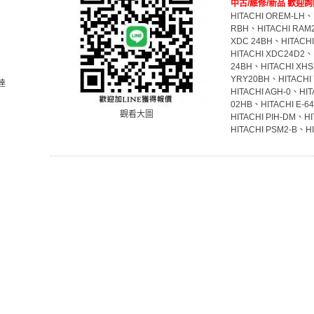
中古/維修/新品 歡迎詢
HITACHI OREM-LH、
RBH、HITACHI RAM2
XDC 24BH、HITACH
HITACHI XDC24D2、
24BH、HITACHI XHS
YRY20BH、HITACHI 
達
HITACHI AGH-0、HIT
02HB、HITACHI E-6
觀看大圖
HITACHI PIH-DM、H
HITACHI PSM2-B、HI