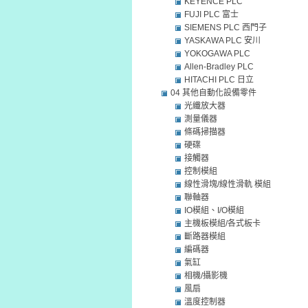
KEYENCE PLC
FUJI PLC 富士
SIEMENS PLC 西門子
YASKAWA PLC 安川
YOKOGAWA PLC
Allen-Bradley PLC
HITACHI PLC 日立
04 其他自動化設備零件
光纖放大器
測量儀器
條碼掃描器
硬碟
接觸器
控制模組
線性滑塊/線性滑軌 模組
聯軸器
IO模組、I/O模組
主機板模組/各式板卡
斷路器模組
編碼器
氣缸
相機/攝影機
風扇
溫度控制器