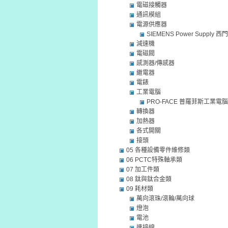
電磁接觸器
通訊模組
電源供應器
SIEMENS Power Supply
減速機
電磁閥
感測器/傳感器
繼電器
電錶
工業電腦
PRO-FACE 普羅菲斯工業電腦
轉換器
加熱器
各式開關
接頭
05 各種設備零件維修類
06 PCTC特殊軸承類
07 加工件類
08 鈦與鈦合金類
09 耗材類
萬向滾珠/滾輪/萬向球
燈泡
電池
連接線