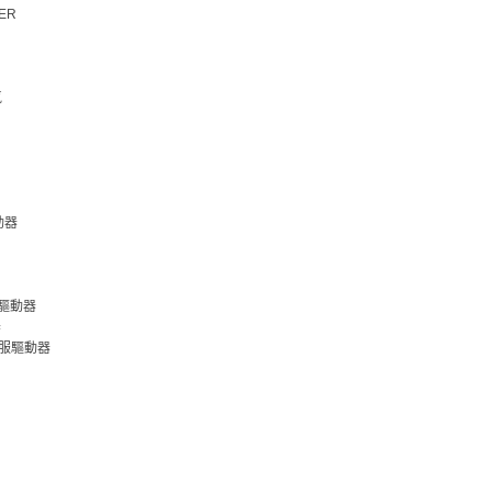
VER
氣
動器
電裝驅動器
器
榮伺服驅動器