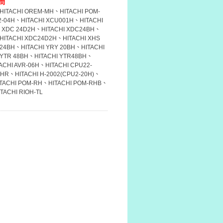
問
HITACHI OREM-MH、HITACHI POM-
-04H、HITACHI XCU001H、HITACHI
I XDC 24D2H、HITACHI XDC24BH、
HITACHI XDC24D2H、HITACHI XHS
24BH、HITACHI YRY 20BH、HITACHI
YTR 48BH、HITACHI YTR48BH、
ACHI AVR-06H、HITACHI CPU22-
4HR、HITACHI H-2002(CPU2-20H)、
ITACHI POM-RH、HITACHI POM-RHB、
TACHI RIOH-TL