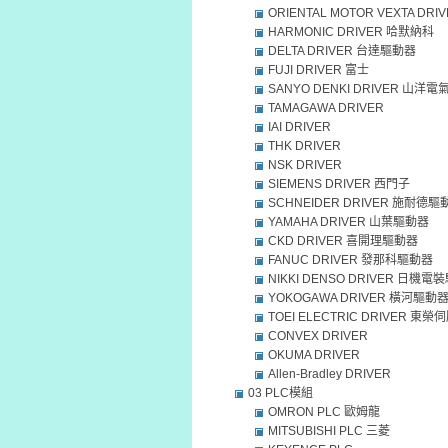
ORIENTAL MOTOR VEXTA DRI
HARMONIC DRIVER 哈默納科
DELTA DRIVER 台達驅動器
FUJI DRIVER 富士
SANYO DENKI DRIVER 山洋電
TAMAGAWA DRIVER
IAI DRIVER
THK DRIVER
NSK DRIVER
SIEMENS DRIVER 西門子
SCHNEIDER DRIVER 施耐德驅
YAMAHA DRIVER 山葉驅動器
CKD DRIVER 喜開理驅動器
FANUC DRIVER 發那科驅動器
NIKKI DENSO DRIVER 日機
YOKOGAWA DRIVER 橫河驅動
TOEI ELECTRIC DRIVER 東
CONVEX DRIVER
OKUMA DRIVER
Allen-Bradley DRIVER
03 PLC模組
OMRON PLC 歐姆龍
MITSUBISHI PLC 三菱