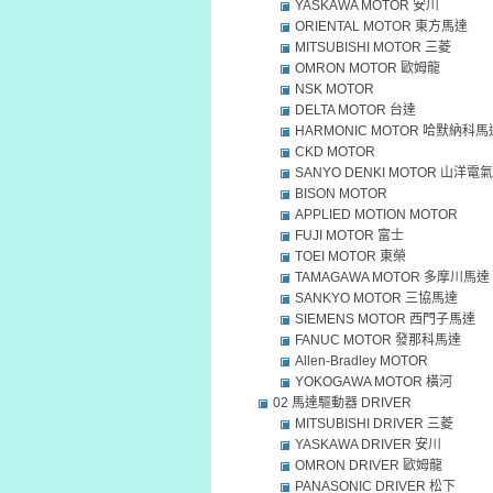
YASKAWA MOTOR 安川
ORIENTAL MOTOR 東方馬達
MITSUBISHI MOTOR 三菱
OMRON MOTOR 歐姆龍
NSK MOTOR
DELTA MOTOR 台達
HARMONIC MOTOR 哈默納科馬
CKD MOTOR
SANYO DENKI MOTOR 山洋電氣
BISON MOTOR
APPLIED MOTION MOTOR
FUJI MOTOR 富士
TOEI MOTOR 東榮
TAMAGAWA MOTOR 多摩川馬達
SANKYO MOTOR 三協馬達
SIEMENS MOTOR 西門子馬達
FANUC MOTOR 發那科馬達
Allen-Bradley MOTOR
YOKOGAWA MOTOR 橫河
02 馬達驅動器 DRIVER
MITSUBISHI DRIVER 三菱
YASKAWA DRIVER 安川
OMRON DRIVER 歐姆龍
PANASONIC DRIVER 松下