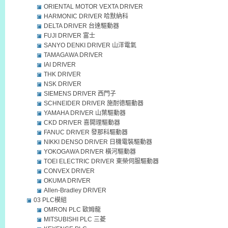
ORIENTAL MOTOR VEXTA DRIVER
HARMONIC DRIVER 哈默納科
DELTA DRIVER 台達驅動器
FUJI DRIVER 富士
SANYO DENKI DRIVER 山洋電氣
TAMAGAWA DRIVER
IAI DRIVER
THK DRIVER
NSK DRIVER
SIEMENS DRIVER 西門子
SCHNEIDER DRIVER 施耐德驅動器
YAMAHA DRIVER 山葉驅動器
CKD DRIVER 喜開理驅動器
FANUC DRIVER 發那科驅動器
NIKKI DENSO DRIVER 日機電裝驅動器
YOKOGAWA DRIVER 橫河驅動器
TOEI ELECTRIC DRIVER 東榮伺服驅動器
CONVEX DRIVER
OKUMA DRIVER
Allen-Bradley DRIVER
03 PLC模組
OMRON PLC 歐姆龍
MITSUBISHI PLC 三菱