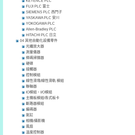
KEYENCE PLC
FUJI PLC 富士
SIEMENS PLC 西門子
YASKAWA PLC 安川
YOKOGAWA PLC
Allen-Bradley PLC
HITACHI PLC 日立
04 其他自動化設備零件
光纖放大器
測量儀器
條碼掃描器
硬碟
接觸器
控制模組
線性滑塊/線性滑軌 模組
聯軸器
IO模組、I/O模組
主機板模組/各式板卡
斷路器模組
編碼器
氣缸
相機/攝影機
風扇
溫度控制器