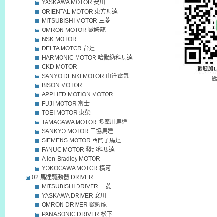
YASKAWA MOTOR 安川
ORIENTAL MOTOR 東方馬達
MITSUBISHI MOTOR 三菱
OMRON MOTOR 歐姆龍
NSK MOTOR
DELTA MOTOR 台達
HARMONIC MOTOR 哈默納科馬達
CKD MOTOR
SANYO DENKI MOTOR 山洋電氣
BISON MOTOR
APPLIED MOTION MOTOR
FUJI MOTOR 富士
TOEI MOTOR 東榮
TAMAGAWA MOTOR 多摩川馬達
SANKYO MOTOR 三協馬達
SIEMENS MOTOR 西門子馬達
FANUC MOTOR 發那科馬達
Allen-Bradley MOTOR
YOKOGAWA MOTOR 橫河
02 馬達驅動器 DRIVER
MITSUBISHI DRIVER 三菱
YASKAWA DRIVER 安川
OMRON DRIVER 歐姆龍
PANASONIC DRIVER 松下