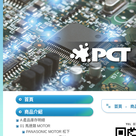
首頁
首頁
﹥
商
商品介紹
A 產品庫存明細
01 馬達類 MOTOR
PANASONIC MOTOR 松下