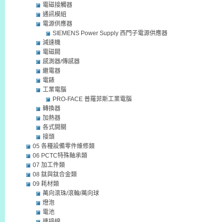
電磁接觸器
通訊模組
電源供應器
SIEMENS Power Supply 西門子電源供應器
減速機
電磁閥
感測器/傳感器
繼電器
電錶
工業電腦
PRO-FACE 普羅菲斯工業電腦
轉換器
加熱器
各式開關
接頭
05 各種設備零件維修類
06 PCTC特殊軸承類
07 加工件類
08 鈦與鈦合金類
09 耗材類
萬向滾珠/滾輪/萬向球
燈泡
電池
連接線