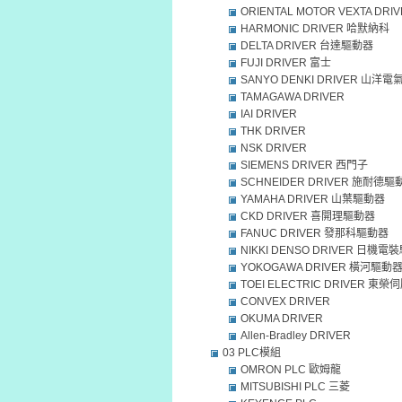
ORIENTAL MOTOR VEXTA DRI
HARMONIC DRIVER 哈默納科
DELTA DRIVER 台達驅動器
FUJI DRIVER 富士
SANYO DENKI DRIVER 山洋電
TAMAGAWA DRIVER
IAI DRIVER
THK DRIVER
NSK DRIVER
SIEMENS DRIVER 西門子
SCHNEIDER DRIVER 施耐德驅
YAMAHA DRIVER 山葉驅動器
CKD DRIVER 喜開理驅動器
FANUC DRIVER 發那科驅動器
NIKKI DENSO DRIVER 日機
YOKOGAWA DRIVER 橫河驅動
TOEI ELECTRIC DRIVER 東
CONVEX DRIVER
OKUMA DRIVER
Allen-Bradley DRIVER
03 PLC模組
OMRON PLC 歐姆龍
MITSUBISHI PLC 三菱