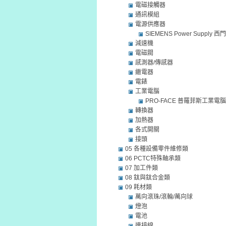
電磁接觸器
通訊模組
電源供應器
SIEMENS Power Supply
減速機
電磁閥
感測器/傳感器
繼電器
電錶
工業電腦
PRO-FACE 普羅菲斯工業電腦
轉換器
加熱器
各式開關
接頭
05 各種設備零件維修類
06 PCTC特殊軸承類
07 加工件類
08 鈦與鈦合金類
09 耗材類
萬向滾珠/滾輪/萬向球
燈泡
電池
連接線