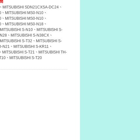
問
9、MITSUBISHI SDN21CXSA-DC24、
10、MITSUBISHI MS0-N10、
10、MITSUBISHI MS0-N10、
10、MITSUBISHI MS0-N18、
MITSUBISHI S-N10、MITSUBISHI S-
-N28、MITSUBISHI S-N38CX、
MITSUBISHI S-T32、MITSUBISHI S-
D-N21、MITSUBISHI S-KR11、
、MITSUBISHI S-T21、MITSUBISHI TH-
T10、MITSUBISHI S-T20