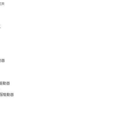
VER
氣
動器
電裝驅動器
器
榮伺服驅動器