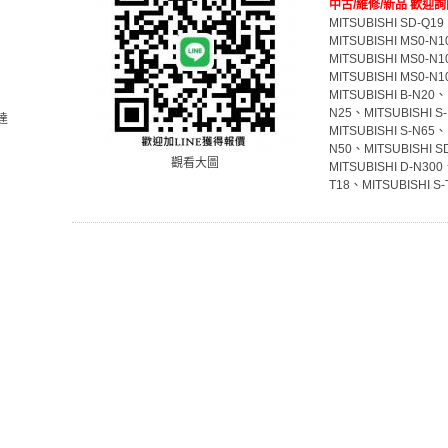
中古/維修/新品 歡迎詢
MITSUBISHI SD-Q1
MITSUBISHI MS0-N
MITSUBISHI MS0-N
MITSUBISHI MS0-N
MITSUBISHI B-N20、
N25、MITSUBISHI S
達
MITSUBISHI S-N65、
N50、MITSUBISHI S
觀看大圖
MITSUBISHI D-N300
T18、MITSUBISHI S-