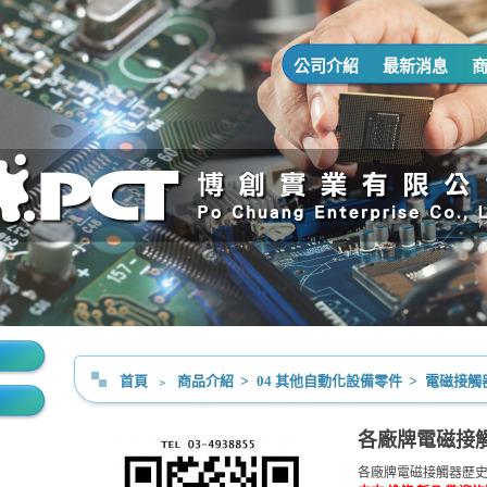
公司介紹
最新消息
首頁
﹥
商品介紹
>
04 其他自動化設備零件
>
電磁接觸
各廠牌電磁接
各廠牌電磁接觸器歷