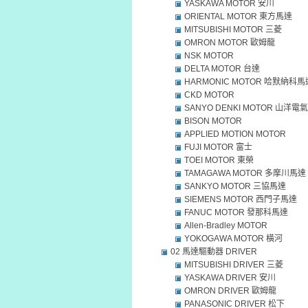
YASKAWA MOTOR 安川
ORIENTAL MOTOR 東方馬達
MITSUBISHI MOTOR 三菱
OMRON MOTOR 歐姆龍
NSK MOTOR
DELTA MOTOR 台達
HARMONIC MOTOR 哈默納科馬
CKD MOTOR
SANYO DENKI MOTOR 山洋電氣
BISON MOTOR
APPLIED MOTION MOTOR
FUJI MOTOR 富士
TOEI MOTOR 東榮
TAMAGAWA MOTOR 多摩川馬達
SANKYO MOTOR 三協馬達
SIEMENS MOTOR 西門子馬達
FANUC MOTOR 發那科馬達
Allen-Bradley MOTOR
YOKOGAWA MOTOR 橫河
02 馬達驅動器 DRIVER
MITSUBISHI DRIVER 三菱
YASKAWA DRIVER 安川
OMRON DRIVER 歐姆龍
PANASONIC DRIVER 松下