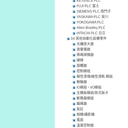
KEYENCE PLC
FUJI PLC 富士
SIEMENS PLC 西門子
YASKAWA PLC 安川
YOKOGAWA PLC
Allen-Bradley PLC
HITACHI PLC 日立
04 其他自動化設備零件
光纖放大器
測量儀器
條碼掃描器
硬碟
接觸器
控制模組
線性滑塊/線性滑軌 模組
聯軸器
IO模組、I/O模組
主機板模組/各式板卡
斷路器模組
編碼器
氣缸
相機/攝影機
風扇
溫度控制器