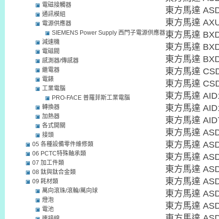
電磁接觸器
東方馬達 ASD
通訊模組
東方馬達 AXU
電源供應器
SIEMENS Power Supply 西門子電源供應器
東方馬達 BXD
減速機
東方馬達 BXD
電磁閥
東方馬達 BXD
感測器/傳感器
繼電器
東方馬達 CSD
電錶
東方馬達 CSD
工業電腦
東方馬達 AID1
PRO-FACE 普羅菲斯工業電腦
東方馬達 AID1
轉換器
加熱器
東方馬達 AID7
各式開關
東方馬達 ASD
接頭
東方馬達 ASD
05 各種設備零件維修類
06 PCTC特殊軸承類
東方馬達 ASD
07 加工件類
東方馬達 ASD
08 鈦與鈦合金類
東方馬達 ASD
09 耗材類
萬向滾珠/滾輪/萬向球
東方馬達 ASD
燈泡
東方馬達 ASD
電池
東方馬達 ASD
連接線