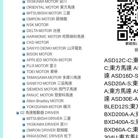
YASKAWA MOTOR 安川
ORIENTAL MOTOR 東方馬達
MITSUBISHI MOTOR 三菱
OMRON MOTOR 歐姆龍
NSK MOTOR
DELTA MOTOR 台達
HARMONIC MOTOR 哈默納科馬達
CKD MOTOR
SANYO DENKI MOTOR 山洋電氣
BISON MOTOR
ASD12C-C;
APPLIED MOTION MOTOR
FUJI MOTOR 富士
C;東方馬達 A
TOEI MOTOR 東榮
達 ASD16D
TAMAGAWA MOTOR 多摩川馬達
ASD20A-S;
SANKYO MOTOR 三協馬達
SIEMENS MOTOR 西門子馬達
A;東方馬達 A
FANUC MOTOR 發那科馬達
達 ASD30E-
Allen-Bradley MOTOR
BLED12S;
YOKOGAWA MOTOR 橫河
02 馬達驅動器 DRIVER
BXD200A-A
MITSUBISHI DRIVER 三菱
BXD400A-S
YASKAWA DRIVER 安川
BXD60A-C;
OMRON DRIVER 歐姆龍
PANASONIC DRIVER 松下
304U;東方馬達