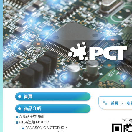
首頁
首頁
﹥
商
商品介紹
A 產品庫存明細
01 馬達類 MOTOR
PANASONIC MOTOR 松下