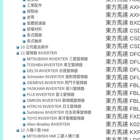
工業配件
東方馬達 AXH
保險絲
東方馬達 AXH
皮帶
東方馬達 BXD
氣體過濾器
放電材料
東方馬達 CSD
各式閥類
東方馬達 CSD
各式軸承
東方馬達 CSD
10 公司產品庫存
11 變頻器 INVERTER
東方馬達 DFC
MITSUBISHI INVERTER 三菱變頻器
東方馬達 DFU
TOSHIBA INVERTER 東芝變頻器
東方馬達 DFU
DELTA INVERTER 台達變頻器
東方馬達 DFU
Schneider INVERTER 施耐德變頻器
SIEMENS INVERTER 西門子變頻器
東方馬達 FBL
YASKAWA INVERTER 安川變頻器
東方馬達 FBL
FUJI INVERTER 富士變頻器
東方馬達 FBL
OMRON INVERTER 歐姆龍變頻器
HITACHI INVERTER 日立變頻器
東方馬達 FBL
Sumitomo INVERTER 住友商事變頻器
東方馬達 FXD
TOYO INVERTER 東洋電機變頻器
東方馬達 K02
Allen-Bradley INVERTER
12 人機介面 HMI
東方馬達 KXP
MITSUBISHI HMI 三菱人機介面