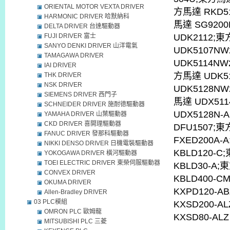
ORIENTAL MOTOR VEXTA DRIVER
方馬達 RKD51
HARMONIC DRIVER 哈默納科
馬達 SG920
DELTA DRIVER 台達驅動器
FUJI DRIVER 富士
UDK2112;
SANYO DENKI DRIVER 山洋電氣
UDK5107N
TAMAGAWA DRIVER
UDK5114NW
IAI DRIVER
方馬達 UDK5
THK DRIVER
NSK DRIVER
UDK5128NW
SIEMENS DRIVER 西門子
馬達 UDX51
SCHNEIDER DRIVER 施耐德驅動器
UDX5128N-
YAMAHA DRIVER 山葉驅動器
CKD DRIVER 喜開理驅動器
DFU1507;
FANUC DRIVER 發那科驅動器
FXED200A-
NIKKI DENSO DRIVER 日機電裝驅動器
KBLD120-C
YOKOGAWA DRIVER 橫河驅動器
TOEI ELECTRIC DRIVER 東榮伺服驅動器
KBLD30-A;
CONVEX DRIVER
KBLD400-C
OKUMA DRIVER
KXPD120-A
Allen-Bradley DRIVER
03 PLC模組
KXSD200-A
OMRON PLC 歐姆龍
KXSD80-ALZ
MITSUBISHI PLC 三菱