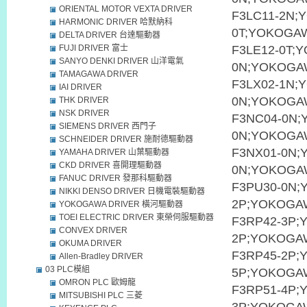
ORIENTAL MOTOR VEXTA DRIVER
F3LC11-2N;
HARMONIC DRIVER 哈默納科
0T;YOKOGAW
DELTA DRIVER 台達驅動器
FUJI DRIVER 富士
F3LE12-0T;
SANYO DENKI DRIVER 山洋電氣
0N;YOKOGA
TAMAGAWA DRIVER
F3LX02-1N;
IAI DRIVER
0N;YOKOGA
THK DRIVER
NSK DRIVER
F3NC04-0N;
SIEMENS DRIVER 西門子
0N;YOKOGA
SCHNEIDER DRIVER 施耐德驅動器
F3NX01-0N;
YAMAHA DRIVER 山葉驅動器
CKD DRIVER 喜開理驅動器
0N;YOKOGA
FANUC DRIVER 發那科驅動器
F3PU30-0N;
NIKKI DENSO DRIVER 日機電裝驅動器
2P;YOKOGA
YOKOGAWA DRIVER 橫河驅動器
TOEI ELECTRIC DRIVER 東榮伺服驅動器
F3RP42-3P;
CONVEX DRIVER
2P;YOKOGA
OKUMA DRIVER
F3RP45-2P;
Allen-Bradley DRIVER
03 PLC模組
5P;YOKOGA
OMRON PLC 歐姆龍
F3RP51-4P;
MITSUBISHI PLC 三菱