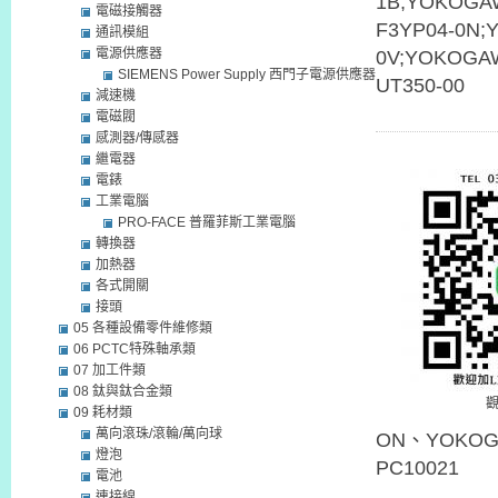
1B;YOKOGA
電磁接觸器
F3YP04-0N;
通訊模組
電源供應器
0V;YOKOGA
SIEMENS Power Supply 西門子電源供應器
UT350-00
減速機
電磁閥
感測器/傳感器
繼電器
電錶
工業電腦
PRO-FACE 普羅菲斯工業電腦
轉換器
加熱器
各式開關
接頭
05 各種設備零件維修類
06 PCTC特殊軸承類
07 加工件類
08 鈦與鈦合金類
09 耗材類
萬向滾珠/滾輪/萬向球
ON、YOKOGA
燈泡
PC10021
電池
連接線