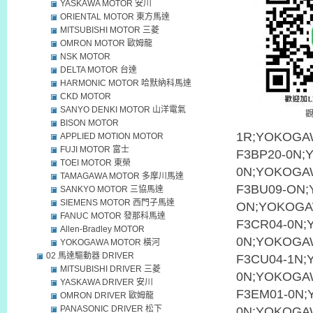
YASKAWA MOTOR 安川
ORIENTAL MOTOR 東方馬達
MITSUBISHI MOTOR 三菱
OMRON MOTOR 歐姆龍
NSK MOTOR
DELTA MOTOR 台達
HARMONIC MOTOR 哈默納科馬達
CKD MOTOR
SANYO DENKI MOTOR 山洋電氣
BISON MOTOR
1R;YOKOGA
APPLIED MOTION MOTOR
FUJI MOTOR 富士
F3BP20-0N;
TOEI MOTOR 東榮
0N;YOKOGA
TAMAGAWA MOTOR 多摩川馬達
F3BU09-ON;
SANKYO MOTOR 三協馬達
SIEMENS MOTOR 西門子馬達
ON;YOKOGA
FANUC MOTOR 發那科馬達
F3CR04-0N;
Allen-Bradley MOTOR
0N;YOKOGA
YOKOGAWA MOTOR 橫河
02 馬達驅動器 DRIVER
F3CU04-1N;
MITSUBISHI DRIVER 三菱
0N;YOKOGA
YASKAWA DRIVER 安川
F3EM01-0N;
OMRON DRIVER 歐姆龍
PANASONIC DRIVER 松下
0N;YOKOGA