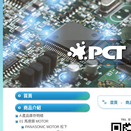
首頁
首頁
﹥
商
商品介紹
A 產品庫存明細
01 馬達類 MOTOR
PANASONIC MOTOR 松下