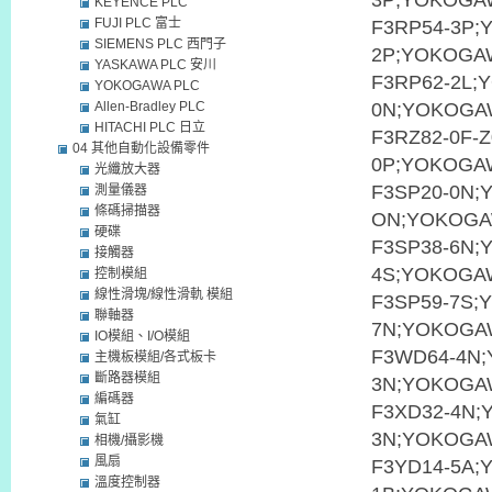
3P;YOKOGA
KEYENCE PLC
FUJI PLC 富士
F3RP54-3P;
SIEMENS PLC 西門子
2P;YOKOGA
YASKAWA PLC 安川
F3RP62-2L;
YOKOGAWA PLC
Allen-Bradley PLC
0N;YOKOGA
HITACHI PLC 日立
F3RZ82-0F-
04 其他自動化設備零件
0P;YOKOGA
光纖放大器
F3SP20-0N;
測量儀器
條碼掃描器
ON;YOKOGA
硬碟
F3SP38-6N;
接觸器
4S;YOKOGA
控制模組
線性滑塊/線性滑軌 模組
F3SP59-7S;
聯軸器
7N;YOKOGA
IO模組、I/O模組
F3WD64-4N;
主機板模組/各式板卡
斷路器模組
3N;YOKOGA
編碼器
F3XD32-4N;
氣缸
3N;YOKOGA
相機/攝影機
風扇
F3YD14-5A;
溫度控制器