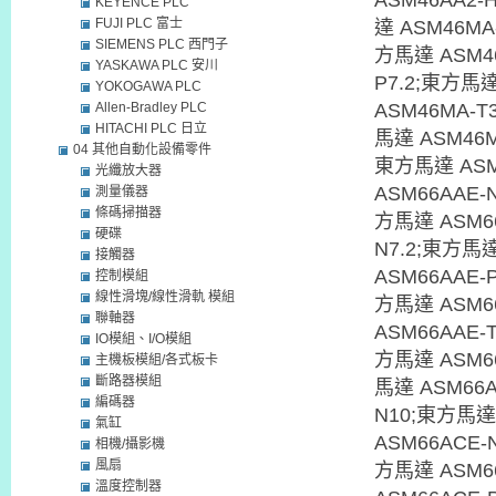
ASM46AA2-
KEYENCE PLC
FUJI PLC 富士
達 ASM46MA
SIEMENS PLC 西門子
方馬達 ASM4
YASKAWA PLC 安川
P7.2;東方馬達
YOKOGAWA PLC
Allen-Bradley PLC
ASM46MA-T
HITACHI PLC 日立
馬達 ASM46M
04 其他自動化設備零件
東方馬達 ASM
光纖放大器
ASM66AAE-
測量儀器
條碼掃描器
方馬達 ASM66
硬碟
N7.2;東方馬達
接觸器
ASM66AAE-
控制模組
線性滑塊/線性滑軌 模組
方馬達 ASM66
聯軸器
ASM66AAE-
IO模組、I/O模組
方馬達 ASM6
主機板模組/各式板卡
斷路器模組
馬達 ASM66A
編碼器
N10;東方馬達
氣缸
ASM66ACE-
相機/攝影機
風扇
方馬達 ASM6
溫度控制器