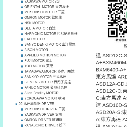
YASKAWA MOTOR 安川
ORIENTAL MOTOR 東方馬達
MITSUBISHI MOTOR 三菱
OMRON MOTOR 歐姆龍
NSK MOTOR
DELTA MOTOR 台達
HARMONIC MOTOR 哈默納科馬達
CKD MOTOR
SANYO DENKI MOTOR 山洋電氣
BISON MOTOR
達 ASD12C-
APPLIED MOTION MOTOR
FUJI MOTOR 富士
A+BXM460M
TOEI MOTOR 東榮
BXM6400-A+
TAMAGAWA MOTOR 多摩川馬達
東方馬達 ARD
SANKYO MOTOR 三協馬達
SIEMENS MOTOR 西門子馬達
ASD12A-C
FANUC MOTOR 發那科馬達
ASD12C-C;
Allen-Bradley MOTOR
C;東方馬達 A
YOKOGAWA MOTOR 橫河
02 馬達驅動器 DRIVER
達 ASD16D
MITSUBISHI DRIVER 三菱
ASD20A-S;
YASKAWA DRIVER 安川
A;東方馬達 A
OMRON DRIVER 歐姆龍
PANASONIC DRIVER 松下
達 ASD30E