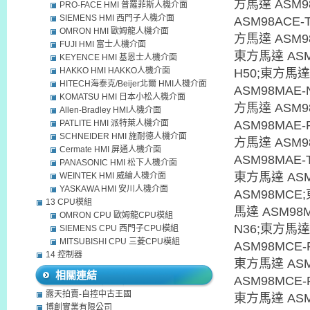
方馬達 ASM9
PRO-FACE HMI 普羅菲斯人機介面
SIEMENS HMI 西門子人機介面
ASM98ACE-
OMRON HMI 歐姆龍人機介面
方馬達 ASM98
FUJI HMI 富士人機介面
東方馬達 ASM
KEYENCE HMI 基恩士人機介面
HAKKO HMI HAKKO人機介面
H50;東方馬達
HITECH海泰克/Beijer北爾 HMI人機介面
ASM98MAE-
KOMATSU HMI 日本小松人機介面
方馬達 ASM9
Allen-Bradley HMI人機介面
PATLITE HMI 派特萊人機介面
ASM98MAE-
SCHNEIDER HMI 施耐德人機介面
方馬達 ASM9
Cermate HMI 屏通人機介面
ASM98MAE-
PANASONIC HMI 松下人機介面
東方馬達 ASM
WEINTEK HMI 威綸人機介面
YASKAWA HMI 安川人機介面
ASM98MCE
13 CPU模組
馬達 ASM98M
OMRON CPU 歐姆龍CPU模組
N36;東方馬達
SIEMENS CPU 西門子CPU模組
MITSUBISHI CPU 三菱CPU模組
ASM98MCE-
14 控制器
東方馬達 ASM
相關連結
ASM98MCE-
露天拍賣-自控中古王國
東方馬達 ASM
博創實業有限公司