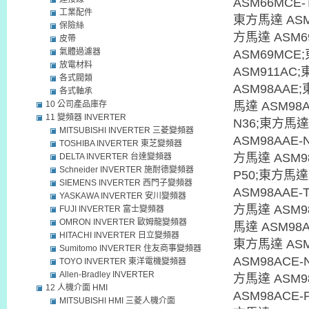
ASM66MCE-
工業配件
東方馬達 ASM
保險絲
方馬達 ASM6
皮帶
氣體過濾器
ASM69MCE
放電材料
ASM911AC
各式閥類
ASM98AAE;
各式軸承
10 公司產品庫存
馬達 ASM98A
11 變頻器 INVERTER
N36;東方馬達
MITSUBISHI INVERTER 三菱變頻器
ASM98AAE-
TOSHIBA INVERTER 東芝變頻器
方馬達 ASM98
DELTA INVERTER 台達變頻器
Schneider INVERTER 施耐德變頻器
P50;東方馬達 
SIEMENS INVERTER 西門子變頻器
ASM98AAE-
YASKAWA INVERTER 安川變頻器
方馬達 ASM9
FUJI INVERTER 富士變頻器
OMRON INVERTER 歐姆龍變頻器
馬達 ASM98A
HITACHI INVERTER 日立變頻器
東方馬達 ASM
Sumitomo INVERTER 住友商事變頻器
ASM98ACE-
TOYO INVERTER 東洋電機變頻器
Allen-Bradley INVERTER
方馬達 ASM9
12 人機介面 HMI
ASM98ACE-
MITSUBISHI HMI 三菱人機介面