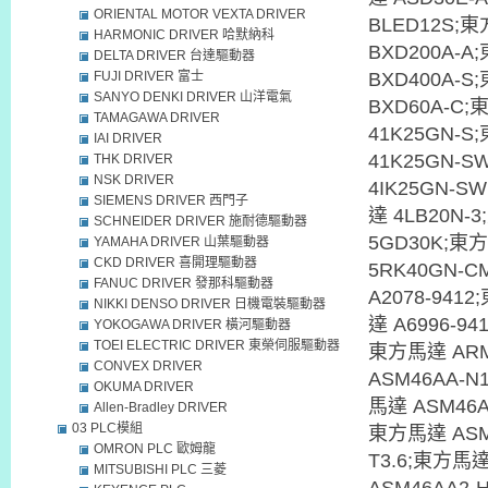
ORIENTAL MOTOR VEXTA DRIVER
BLED12S;
HARMONIC DRIVER 哈默納科
BXD200A-A
DELTA DRIVER 台達驅動器
FUJI DRIVER 富士
BXD400A-S
SANYO DENKI DRIVER 山洋電氣
BXD60A-C;
TAMAGAWA DRIVER
41K25GN-
IAI DRIVER
41K25GN-
THK DRIVER
NSK DRIVER
4IK25GN-S
SIEMENS DRIVER 西門子
達 4LB20N
SCHNEIDER DRIVER 施耐德驅動器
5GD30K;東
YAMAHA DRIVER 山葉驅動器
CKD DRIVER 喜開理驅動器
5RK40GN-
FANUC DRIVER 發那科驅動器
A2078-941
NIKKI DENSO DRIVER 日機電裝驅動器
達 A6996-9
YOKOGAWA DRIVER 橫河驅動器
TOEI ELECTRIC DRIVER 東榮伺服驅動器
東方馬達 ARM
CONVEX DRIVER
ASM46AA-N
OKUMA DRIVER
馬達 ASM46A
Allen-Bradley DRIVER
03 PLC模組
東方馬達 ASM4
OMRON PLC 歐姆龍
T3.6;東方馬達
MITSUBISHI PLC 三菱