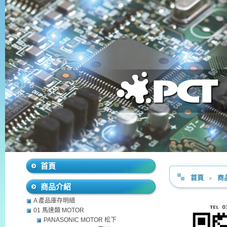
首頁
首頁
﹥
商
商品介紹
A 產品庫存明細
01 馬達類 MOTOR
PANASONIC MOTOR 松下