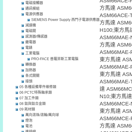
ASM66ACE-
電磁接觸器
方馬達 ASM6
通訊模組
電源供應器
ASM66ACE-
SIEMENS Power Supply 西門子電源供應器
方馬達 ASM66
減速機
H100;東方馬
電磁閥
感測器/傳感器
ASM66MAE-
繼電器
方馬達 ASM6
電錶
ASM66MAE-
工業電腦
東方馬達 ASM
PRO-FACE 普羅菲斯工業電腦
轉換器
ASM66MAE-
加熱器
東方馬達 ASM
各式開關
ASM66MAE
接頭
05 各種設備零件維修類
達 ASM66MC
06 PCTC特殊軸承類
N10;東方馬達
07 加工件類
ASM66MCE-
08 鈦與鈦合金類
09 耗材類
東方馬達 ASM
萬向滾珠/滾輪/萬向球
ASM66MCE-
燈泡
方馬達 ASM6
電池
連接線