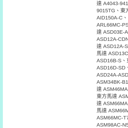
達 A4043-9
9015TG、東
AID150A-
ARL66MC-
達 ASD03E
ASD12A-C
達 ASD12A
馬達 ASD13
ASD16B-S
ASD16D-S
ASD24A-A
ASM34BK-
達 ASM46M
東方馬達 AS
達 ASM66M
馬達 ASM66
ASM66MC-
ASM98AC-