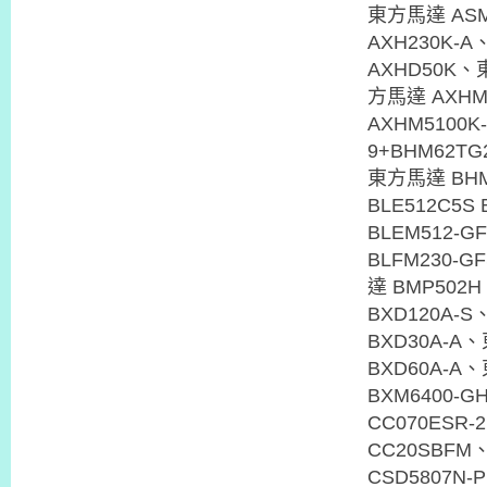
東方馬達 ASM
AXH230K-
AXHD50K、
方馬達 AXHM
AXHM5100
9+BHM62T
東方馬達 BHM
BLE512C5
BLEM512-
BLFM230-
達 BMP502
BXD120A-
BXD30A-A
BXD60A-A
BXM6400-
CC070ESR
CC20SBFM
CSD5807N