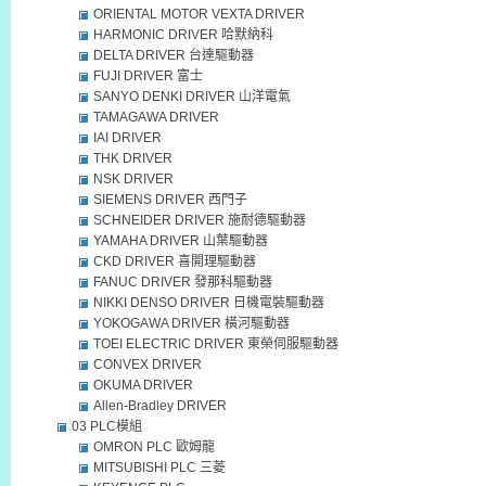
ORIENTAL MOTOR VEXTA DRIVER
HARMONIC DRIVER 哈默納科
DELTA DRIVER 台達驅動器
FUJI DRIVER 富士
SANYO DENKI DRIVER 山洋電氣
TAMAGAWA DRIVER
IAI DRIVER
THK DRIVER
NSK DRIVER
SIEMENS DRIVER 西門子
SCHNEIDER DRIVER 施耐德驅動器
YAMAHA DRIVER 山葉驅動器
CKD DRIVER 喜開理驅動器
FANUC DRIVER 發那科驅動器
NIKKI DENSO DRIVER 日機電裝驅動器
YOKOGAWA DRIVER 橫河驅動器
TOEI ELECTRIC DRIVER 東榮伺服驅動器
CONVEX DRIVER
OKUMA DRIVER
Allen-Bradley DRIVER
03 PLC模組
OMRON PLC 歐姆龍
MITSUBISHI PLC 三菱