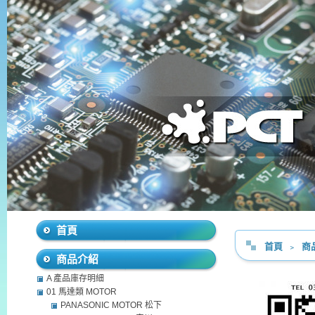
首頁
首頁
﹥
商
商品介紹
A 產品庫存明細
01 馬達類 MOTOR
PANASONIC MOTOR 松下