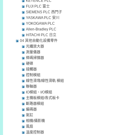
KEYENCE PLC
FUJI PLC 富士
SIEMENS PLC 西門子
YASKAWA PLC 安川
YOKOGAWA PLC
Allen-Bradley PLC
HITACHI PLC 日立
04 其他自動化設備零件
光纖放大器
測量儀器
條碼掃描器
硬碟
接觸器
控制模組
線性滑塊/線性滑軌 模組
聯軸器
IO模組、I/O模組
主機板模組/各式板卡
斷路器模組
編碼器
氣缸
相機/攝影機
風扇
溫度控制器