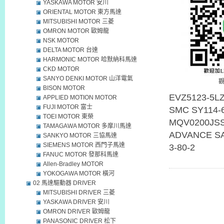
YASKAWA MOTOR 安川
ORIENTAL MOTOR 東方馬達
MITSUBISHI MOTOR 三菱
OMRON MOTOR 歐姆龍
NSK MOTOR
DELTA MOTOR 台達
HARMONIC MOTOR 哈默納科馬達
CKD MOTOR
SANYO DENKI MOTOR 山洋電氣
BISON MOTOR
EVZ5123-5
APPLIED MOTION MOTOR
FUJI MOTOR 富士
SMC SY114-
TOEI MOTOR 東榮
MQV0200JS
TAMAGAWA MOTOR 多摩川馬達
ADVANCE SA
SANKYO MOTOR 三協馬達
SIEMENS MOTOR 西門子馬達
3-80-2
FANUC MOTOR 發那科馬達
Allen-Bradley MOTOR
YOKOGAWA MOTOR 橫河
02 馬達驅動器 DRIVER
MITSUBISHI DRIVER 三菱
YASKAWA DRIVER 安川
OMRON DRIVER 歐姆龍
PANASONIC DRIVER 松下