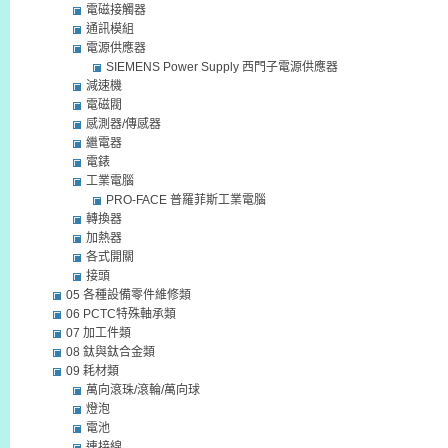
電磁接觸器
通訊模組
電源供應器
SIEMENS Power Supply 西門子電源供應器
減速機
電磁閥
感測器/傳感器
繼電器
電錶
工業電腦
PRO-FACE 普羅菲斯工業電腦
轉換器
加熱器
各式開關
接頭
05 各種設備零件維修類
06 PCTC特殊軸承類
07 加工件類
08 鈦與鈦合金類
09 耗材類
萬向滾珠/滾輪/萬向球
燈泡
電池
連接線