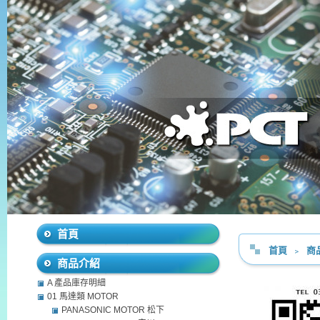
首頁
首頁
﹥
商
商品介紹
A 產品庫存明細
01 馬達類 MOTOR
PANASONIC MOTOR 松下