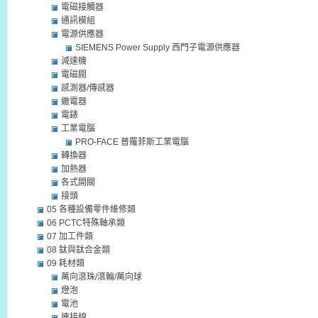
電磁接觸器
通訊模組
電源供應器
SIEMENS Power Supply 西門子電源供應器
減速機
電磁閥
感測器/傳感器
繼電器
電錶
工業電腦
PRO-FACE 普羅菲斯工業電腦
轉換器
加熱器
各式開關
接頭
05 各種設備零件維修類
06 PCTC特殊軸承類
07 加工件類
08 鈦與鈦合金類
09 耗材類
萬向滾珠/滾輪/萬向球
燈泡
電池
連接線