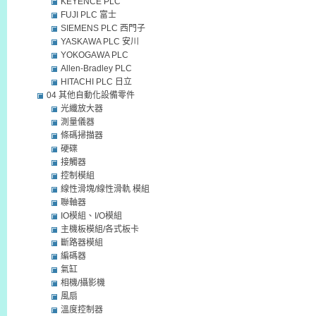
KEYENCE PLC
FUJI PLC 富士
SIEMENS PLC 西門子
YASKAWA PLC 安川
YOKOGAWA PLC
Allen-Bradley PLC
HITACHI PLC 日立
04 其他自動化設備零件
光纖放大器
測量儀器
條碼掃描器
硬碟
接觸器
控制模組
線性滑塊/線性滑軌 模組
聯軸器
IO模組、I/O模組
主機板模組/各式板卡
斷路器模組
編碼器
氣缸
相機/攝影機
風扇
溫度控制器