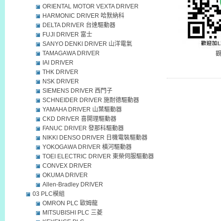
ORIENTAL MOTOR VEXTA DRIVER
HARMONIC DRIVER 哈默納科
DELTA DRIVER 台達驅動器
FUJI DRIVER 富士
SANYO DENKI DRIVER 山洋電氣
TAMAGAWA DRIVER
IAI DRIVER
THK DRIVER
NSK DRIVER
SIEMENS DRIVER 西門子
SCHNEIDER DRIVER 施耐德驅動器
YAMAHA DRIVER 山葉驅動器
CKD DRIVER 喜開理驅動器
FANUC DRIVER 發那科驅動器
NIKKI DENSO DRIVER 日機電裝驅動器
YOKOGAWA DRIVER 橫河驅動器
TOEI ELECTRIC DRIVER 東榮伺服驅動器
CONVEX DRIVER
OKUMA DRIVER
Allen-Bradley DRIVER
03 PLC模組
OMRON PLC 歐姆龍
MITSUBISHI PLC 三菱