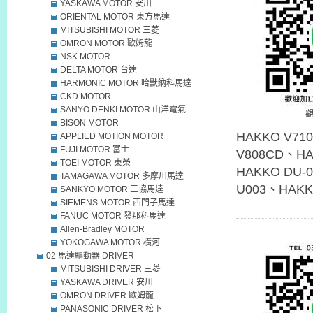
YASKAWA MOTOR 安川
ORIENTAL MOTOR 東方馬達
MITSUBISHI MOTOR 三菱
OMRON MOTOR 歐姆龍
NSK MOTOR
DELTA MOTOR 台達
HARMONIC MOTOR 哈默納科馬達
CKD MOTOR
SANYO DENKI MOTOR 山洋電氣
BISON MOTOR
HAKKO V71
APPLIED MOTION MOTOR
FUJI MOTOR 富士
V808CD、HA
TOEI MOTOR 東榮
HAKKO DU-0
TAMAGAWA MOTOR 多摩川馬達
U003、HAKK
SANKYO MOTOR 三協馬達
SIEMENS MOTOR 西門子馬達
FANUC MOTOR 發那科馬達
Allen-Bradley MOTOR
YOKOGAWA MOTOR 橫河
02 馬達驅動器 DRIVER
MITSUBISHI DRIVER 三菱
YASKAWA DRIVER 安川
OMRON DRIVER 歐姆龍
PANASONIC DRIVER 松下