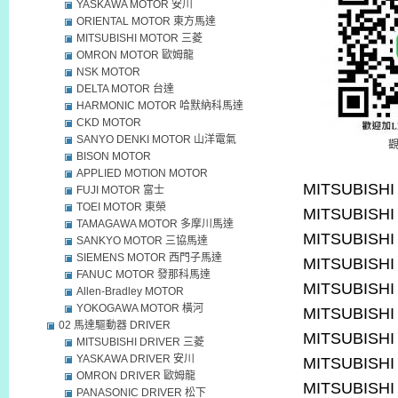
YASKAWA MOTOR 安川
ORIENTAL MOTOR 東方馬達
MITSUBISHI MOTOR 三菱
OMRON MOTOR 歐姆龍
NSK MOTOR
DELTA MOTOR 台達
HARMONIC MOTOR 哈默納科馬達
CKD MOTOR
SANYO DENKI MOTOR 山洋電氣
BISON MOTOR
APPLIED MOTION MOTOR
MITSUBISHI
FUJI MOTOR 富士
TOEI MOTOR 東榮
MITSUBISHI
TAMAGAWA MOTOR 多摩川馬達
MITSUBISHI
SANKYO MOTOR 三協馬達
SIEMENS MOTOR 西門子馬達
MITSUBISHI
FANUC MOTOR 發那科馬達
MITSUBISHI
Allen-Bradley MOTOR
YOKOGAWA MOTOR 橫河
MITSUBISHI
02 馬達驅動器 DRIVER
MITSUBISHI
MITSUBISHI DRIVER 三菱
YASKAWA DRIVER 安川
MITSUBISHI
OMRON DRIVER 歐姆龍
MITSUBISHI
PANASONIC DRIVER 松下