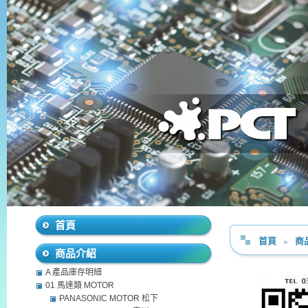
首頁
首頁
﹥
商
商品介紹
A 產品庫存明細
01 馬達類 MOTOR
PANASONIC MOTOR 松下