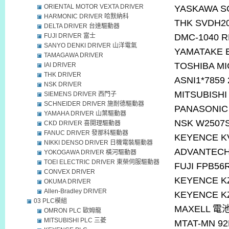
ORIENTAL MOTOR VEXTA DRIVER
YASKAWA S
HARMONIC DRIVER 哈默納科
THK SVDH20
DELTA DRIVER 台達驅動器
FUJI DRIVER 富士
DMC-1040 R
SANYO DENKI DRIVER 山洋電氣
YAMATAKE 
TAMAGAWA DRIVER
TOSHIBA MI
IAI DRIVER
THK DRIVER
ASNI1*7859
NSK DRIVER
MITSUBISHI
SIEMENS DRIVER 西門子
SCHNEIDER DRIVER 施耐德驅動器
PANASONIC
YAMAHA DRIVER 山葉驅動器
NSK W2507S
CKD DRIVER 喜開理驅動器
FANUC DRIVER 發那科驅動器
KEYENCE K
NIKKI DENSO DRIVER 日機電裝驅動器
ADVANTEC
YOKOGAWA DRIVER 橫河驅動器
TOEI ELECTRIC DRIVER 東榮伺服驅動器
FUJI FPB56
CONVEX DRIVER
KEYENCE K
OKUMA DRIVER
Allen-Bradley DRIVER
KEYENCE K
03 PLC模組
MAXELL
電
OMRON PLC 歐姆龍
MITSUBISHI PLC 三菱
MTAT-MN 92