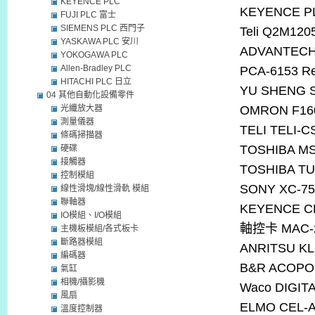
KEYENCE PLC
KEYENCE 
FUJI PLC 富士
SIEMENS PLC 西門子
Teli Q2M120
YASKAWA PLC 安川
ADVANTECH 
YOKOGAWA PLC
Allen-Bradley PLC
PCA-6153 Re
HITACHI PLC 日立
YU SHENG S
04 其他自動化設備零件
光纖放大器
OMRON F16
測量儀器
TELI TELI-C
條碼掃描器
TOSHIBA MS
硬碟
接觸器
TOSHIBA T
控制模組
SONY XC-75
線性滑塊/線性滑軌 模組
聯軸器
KEYENCE C
IO模組、I/O模組
軸控卡
MAC-
主機板模組/各式板卡
斷路器模組
ANRITSU KL
編碼器
B&R ACOPOS
氣缸
相機/攝影機
Waco DIGIT
風扇
ELMO CEL-A
溫度控制器