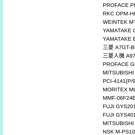
PROFACE PL
RKC OPM-HL
WEINTEK M
YAMATAKE 
YAMATAKE 
三菱
A7GT-B
三菱人機
A97
PROFACE GP
MITSUBISHI
PCI-4141(P/9
MORITEX M
MMF-06F24E
FUJI GYS20
FUJI GYS40
MITSUBISHI
NSK M-PS1