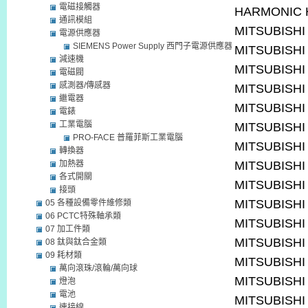
電磁接觸器
HARMONIC 
通訊模組
MITSUBISHI
電源供應器
SIEMENS Power Supply 西門子電源供應器
MITSUBISHI
減速機
MITSUBISHI
電磁閥
感測器/傳感器
MITSUBISHI
繼電器
MITSUBISHI
電錶
工業電腦
MITSUBISHI
PRO-FACE 普羅菲斯工業電腦
MITSUBISHI
轉換器
加熱器
MITSUBISHI
各式開關
MITSUBISHI
接頭
MITSUBISHI
05 各種設備零件維修類
06 PCTC特殊軸承類
MITSUBISHI
07 加工件類
MITSUBISHI
08 鈦與鈦合金類
09 耗材類
MITSUBISHI
萬向滾珠/滾輪/萬向球
MITSUBISHI
燈泡
電池
MITSUBISHI
連接線