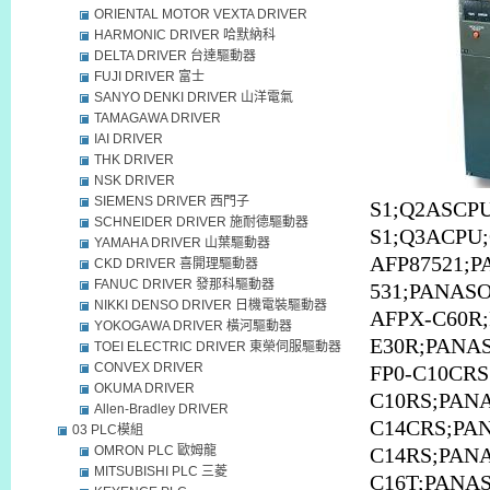
ORIENTAL MOTOR VEXTA DRIVER
HARMONIC DRIVER 哈默納科
DELTA DRIVER 台達驅動器
FUJI DRIVER 富士
SANYO DENKI DRIVER 山洋電氣
TAMAGAWA DRIVER
IAI DRIVER
THK DRIVER
NSK DRIVER
SIEMENS DRIVER 西門子
S1
;
Q2ASCP
SCHNEIDER DRIVER 施耐德驅動器
S1
;
Q3ACPU
;
YAMAHA DRIVER 山葉驅動器
AFP87521;P
CKD DRIVER 喜開理驅動器
FANUC DRIVER 發那科驅動器
531;PANAS
NIKKI DENSO DRIVER 日機電裝驅動器
AFPX-C60R
YOKOGAWA DRIVER 橫河驅動器
E30R;PANA
TOEI ELECTRIC DRIVER 東榮伺服驅動器
CONVEX DRIVER
FP0-C10CRS
OKUMA DRIVER
C10RS;PAN
Allen-Bradley DRIVER
C14CRS;PA
03 PLC模組
OMRON PLC 歐姆龍
C14RS;PANA
MITSUBISHI PLC 三菱
C16T;PANAS