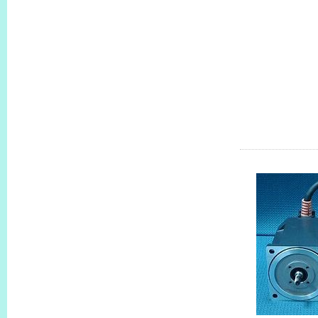
KBLM230GD
KBLM460-C
KBLM460GD
KBLM5120-C
，
AM
KBLM5
KBLM6180-
KBLM6180G