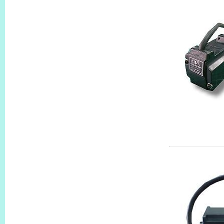
MF23W1-S1
HC-MF73BG