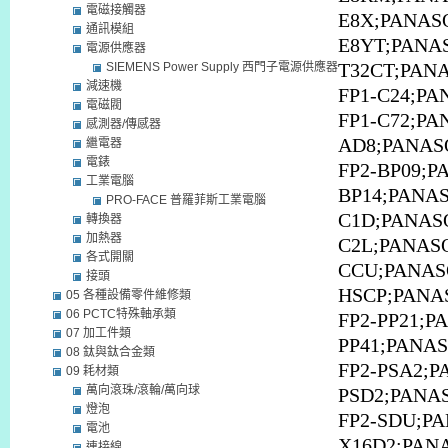
電磁接觸器
E8X;PANAS
通訊模組
E8YT;PANAS
電源供應器
SIEMENS Power Supply 西門子電源供應器
T32CT;PANA
減速機
FP1-C24;PA
電磁閥
FP1-C72;PA
感測器/傳感器
AD8;PANAS
繼電器
電錶
FP2-BP09;P
工業電腦
BP14;PANAS
PRO-FACE 普羅菲斯工業電腦
C1D;PANASO
轉換器
加熱器
C2L;PANASO
各式開關
CCU;PANASO
接頭
HSCP;PANA
05 各種設備零件維修類
06 PCTC特殊軸承類
FP2-PP21;P
07 加工件類
PP41;PANAS
08 鈦與鈦合金類
FP2-PSA2;P
09 耗材類
萬向滾珠/滾輪/萬向球
PSD2;PANA
燈泡
FP2-SDU;PA
電池
X16D2;PANA
連接線