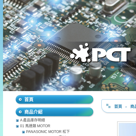
首頁
首頁
﹥
商
商品介紹
A 產品庫存明細
01 馬達類 MOTOR
PANASONIC MOTOR 松下