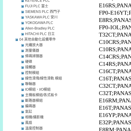
KEYENCE PLC
E16RS;PANA
FUJI PLC 富士
SIEMENS PLC 西門子
FP0-E16YT;
YASKAWA PLC 安川
E8RS;PANA
YOKOGAWA PLC
FP0-IOL;PA
Allen-Bradley PLC
T32CT;PAN
HITACHI PLC 日立
04 其他自動化設備零件
C10CRS;PA
光纖放大器
C10RS;PAN
測量儀器
C14CRS;PA
條碼掃描器
硬碟
C14RS;PANA
接觸器
C16CT;PANA
控制模組
C16T;PANAS
線性滑塊/線性滑軌 模組
聯軸器
C32CT;PANA
IO模組、I/O模組
C32T;PANAS
主機板模組/各式板卡
E16RM;PAN
斷路器模組
編碼器
E16T;PANAS
氣缸
E16YP;PANA
相機/攝影機
E32P;PANAS
風扇
溫度控制器
E8RM;PANA