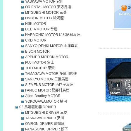
YASKAWA MOTOR 安川
ORIENTAL MOTOR 東方馬達
MITSUBISHI MOTOR 三菱
OMRON MOTOR 歐姆龍
NSK MOTOR
DELTA MOTOR 台達
HARMONIC MOTOR 哈默納科馬達
CKD MOTOR
SANYO DENKI MOTOR 山洋電氣
BISON MOTOR
APPLIED MOTION MOTOR
FUJI MOTOR 富士
TOEI MOTOR 東榮
TAMAGAWA MOTOR 多摩川馬達
SANKYO MOTOR 三協馬達
SIEMENS MOTOR 西門子馬達
FANUC MOTOR 發那科馬達
Allen-Bradley MOTOR
YOKOGAWA MOTOR 橫河
02 馬達驅動器 DRIVER
MITSUBISHI DRIVER 三菱
YASKAWA DRIVER 安川
OMRON DRIVER 歐姆龍
PANASONIC DRIVER 松下