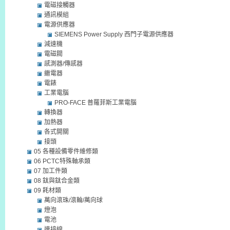
電磁接觸器
通訊模組
電源供應器
SIEMENS Power Supply 西門子電源供應器
減速機
電磁閥
感測器/傳感器
繼電器
電錶
工業電腦
PRO-FACE 普羅菲斯工業電腦
轉換器
加熱器
各式開關
接頭
05 各種設備零件維修類
06 PCTC特殊軸承類
07 加工件類
08 鈦與鈦合金類
09 耗材類
萬向滾珠/滾輪/萬向球
燈泡
電池
連接線