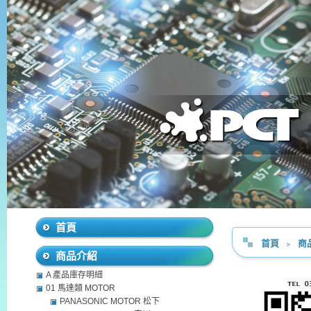
首頁
首頁
﹥
商
商品介紹
A 產品庫存明細
01 馬達類 MOTOR
PANASONIC MOTOR 松下