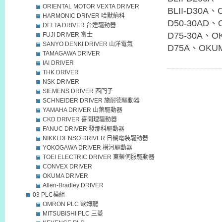
ORIENTAL MOTOR VEXTA DRIVER
BLII-D30A、
HARMONIC DRIVER 哈默納科
D50-30AD、O
DELTA DRIVER 台達驅動器
D75-30A、OK
FUJI DRIVER 富士
SANYO DENKI DRIVER 山洋電氣
D75A、OKUMA
TAMAGAWA DRIVER
IAI DRIVER
THK DRIVER
NSK DRIVER
SIEMENS DRIVER 西門子
SCHNEIDER DRIVER 施耐德驅動器
YAMAHA DRIVER 山葉驅動器
CKD DRIVER 喜開理驅動器
FANUC DRIVER 發那科驅動器
NIKKI DENSO DRIVER 日機電裝驅動器
YOKOGAWA DRIVER 橫河驅動器
TOEI ELECTRIC DRIVER 東榮伺服驅動器
CONVEX DRIVER
OKUMA DRIVER
Allen-Bradley DRIVER
03 PLC模組
OMRON PLC 歐姆龍
MITSUBISHI PLC 三菱