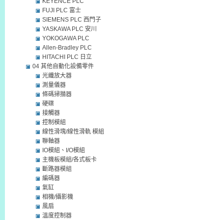
KEYENCE PLC
FUJI PLC 富士
SIEMENS PLC 西門子
YASKAWA PLC 安川
YOKOGAWA PLC
Allen-Bradley PLC
HITACHI PLC 日立
04 其他自動化設備零件
光纖放大器
測量儀器
條碼掃描器
硬碟
接觸器
控制模組
線性滑塊/線性滑軌 模組
聯軸器
IO模組、I/O模組
主機板模組/各式板卡
斷路器模組
編碼器
氣缸
相機/攝影機
風扇
溫度控制器