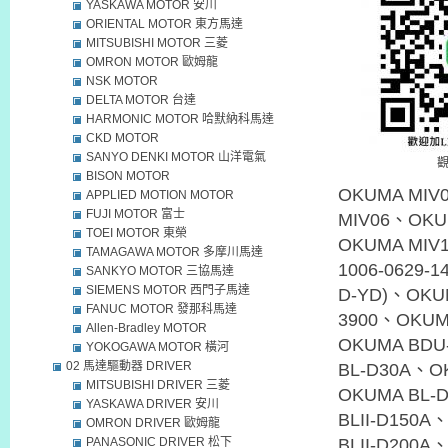
YASKAWA MOTOR 安川
ORIENTAL MOTOR 東方馬達
MITSUBISHI MOTOR 三菱
OMRON MOTOR 歐姆龍
NSK MOTOR
DELTA MOTOR 台達
HARMONIC MOTOR 哈默納科馬達
CKD MOTOR
SANYO DENKI MOTOR 山洋電氣
BISON MOTOR
OKUMA MIV
APPLIED MOTION MOTOR
FUJI MOTOR 富士
MIV06、OKU
TOEI MOTOR 東榮
OKUMA MIV1
TAMAGAWA MOTOR 多摩川馬達
1006-0629-1
SANKYO MOTOR 三協馬達
SIEMENS MOTOR 西門子馬達
D-YD)、OKUM
FANUC MOTOR 發那科馬達
3900、OKUM
Allen-Bradley MOTOR
OKUMA BDU
YOKOGAWA MOTOR 橫河
02 馬達驅動器 DRIVER
BL-D30A、O
MITSUBISHI DRIVER 三菱
OKUMA BL-
YASKAWA DRIVER 安川
BLII-D150A
OMRON DRIVER 歐姆龍
PANASONIC DRIVER 松下
BLII-D200A