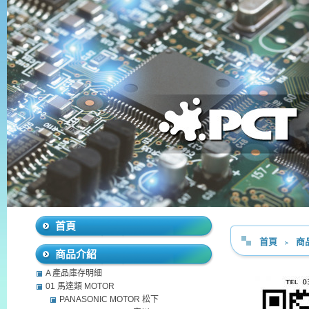
首頁
首頁
﹥
商
商品介紹
A 產品庫存明細
01 馬達類 MOTOR
PANASONIC MOTOR 松下