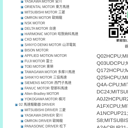
YASKAWA MOTOR 安川
ORIENTAL MOTOR 東方馬達
MITSUBISHI MOTOR 三菱
OMRON MOTOR 歐姆龍
NSK MOTOR
DELTA MOTOR 台達
HARMONIC MOTOR 哈默納科馬達
CKD MOTOR
SANYO DENKI MOTOR 山洋電氣
BISON MOTOR
Q02HCPU;MI
APPLIED MOTION MOTOR
FUJI MOTOR 富士
Q03UDCPU;M
TOEI MOTOR 東榮
Q172HCPU;M
TAMAGAWA MOTOR 多摩川馬達
Q25HCPU;MI
SANKYO MOTOR 三協馬達
SIEMENS MOTOR 西門子馬達
Q4A-CPU;MI
FANUC MOTOR 發那科馬達
DC24;MITSU
Allen-Bradley MOTOR
A0J2HCPUR2
YOKOGAWA MOTOR 橫河
02 馬達驅動器 DRIVER
A1FXCPU;MI
MITSUBISHI DRIVER 三菱
A1NCPUP21;
YASKAWA DRIVER 安川
S8;MITSUBI
OMRON DRIVER 歐姆龍
PANASONIC DRIVER 松下
A2ACPUP21-