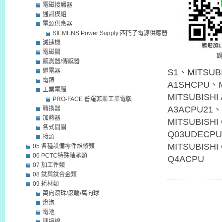
電磁接觸器
通訊模組
電源供應器
SIEMENS Power Supply 西門子電源供應器
減速機
電磁閥
感測器/傳感器
繼電器
S1、MITSUB
電錶
A1SHCPU、M
工業電腦
MITSUBISHI
PRO-FACE 普羅菲斯工業電腦
A3ACPU21、
轉換器
加熱器
MITSUBISHI
各式開關
Q03UDECPU
接頭
MITSUBISHI
05 各種設備零件維修類
06 PCTC特殊軸承類
Q4ACPU
07 加工件類
08 鈦與鈦合金類
09 耗材類
萬向滾珠/滾輪/萬向球
燈泡
電池
連接線