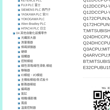
Q12DCCPU-V
KEYENCE PLC
FUJI PLC 富士
Q12DCCPU-V
SIEMENS PLC 西門子
Q12DCCPU-V
YASKAWA PLC 安川
Q172CPUN;M
YOKOGAWA PLC
Allen-Bradley PLC
Q172HCPUN;
HITACHI PLC 日立
T;MITSUBIS
04 其他自動化設備零件
Q24DHCCPU-
光纖放大器
Q24DHCCPU-
測量儀器
條碼掃描器
Q3ACPU;MIT
硬碟
Q4ARVCPU;M
接觸器
BT;MITSUBI
控制模組
線性滑塊/線性滑軌 模組
E32CPUBU1
聯軸器
IO模組、I/O模組
主機板模組/各式板卡
斷路器模組
編碼器
氣缸
相機/攝影機
風扇
溫度控制器