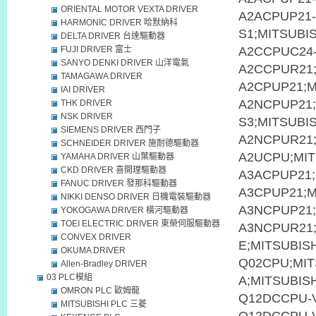
ORIENTAL MOTOR VEXTA DRIVER
A2ACPUP21-
HARMONIC DRIVER 哈默納科
S1;MITSUBI
DELTA DRIVER 台達驅動器
FUJI DRIVER 富士
A2CCPUC24-
SANYO DENKI DRIVER 山洋電氣
A2CCPUR21;
TAMAGAWA DRIVER
A2CPUP21;M
IAI DRIVER
A2NCPUP21;
THK DRIVER
NSK DRIVER
S3;MITSUBI
SIEMENS DRIVER 西門子
A2NCPUR21;
SCHNEIDER DRIVER 施耐德驅動器
A2UCPU;MIT
YAMAHA DRIVER 山葉驅動器
CKD DRIVER 喜開理驅動器
A3ACPUP21;
FANUC DRIVER 發那科驅動器
A3CPUP21;M
NIKKI DENSO DRIVER 日機電裝驅動器
A3NCPUP21;
YOKOGAWA DRIVER 橫河驅動器
TOEI ELECTRIC DRIVER 東榮伺服驅動器
A3NCPUR21;
CONVEX DRIVER
E;MITSUBIS
OKUMA DRIVER
Q02CPU;MIT
Allen-Bradley DRIVER
03 PLC模組
A;MITSUBIS
OMRON PLC 歐姆龍
Q12DCCPU-V
MITSUBISHI PLC 三菱