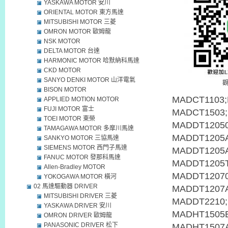
YASKAWA MOTOR 安川
ORIENTAL MOTOR 東方馬達
MITSUBISHI MOTOR 三菱
OMRON MOTOR 歐姆龍
NSK MOTOR
DELTA MOTOR 台達
HARMONIC MOTOR 哈默納科馬達
CKD MOTOR
SANYO DENKI MOTOR 山洋電氣
BISON MOTOR
APPLIED MOTION MOTOR
FUJI MOTOR 富士
TOEI MOTOR 東榮
TAMAGAWA MOTOR 多摩川馬達
SANKYO MOTOR 三協馬達
SIEMENS MOTOR 西門子馬達
FANUC MOTOR 發那科馬達
Allen-Bradley MOTOR
YOKOGAWA MOTOR 橫河
02 馬達驅動器 DRIVER
MITSUBISHI DRIVER 三菱
YASKAWA DRIVER 安川
OMRON DRIVER 歐姆龍
PANASONIC DRIVER 松下