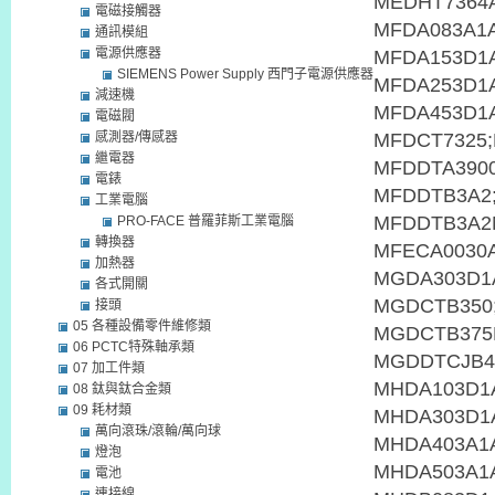
電磁接觸器
通訊模組
電源供應器
SIEMENS Power Supply 西門子電源供應器
減速機
電磁閥
感測器/傳感器
繼電器
電錶
工業電腦
PRO-FACE 普羅菲斯工業電腦
轉換器
加熱器
各式開關
接頭
05 各種設備零件維修類
06 PCTC特殊軸承類
07 加工件類
08 鈦與鈦合金類
09 耗材類
萬向滾珠/滾輪/萬向球
燈泡
電池
連接線