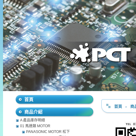
首頁
首頁
﹥
商
商品介紹
A 產品庫存明細
01 馬達類 MOTOR
PANASONIC MOTOR 松下