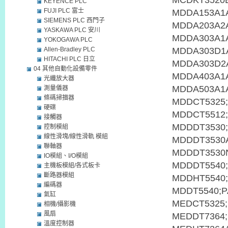
KEYENCE PLC
FUJI PLC 富士
SIEMENS PLC 西門子
YASKAWA PLC 安川
YOKOGAWA PLC
Allen-Bradley PLC
HITACHI PLC 日立
04 其他自動化設備零件
光纖放大器
測量儀器
條碼掃描器
硬碟
接觸器
控制模組
線性滑塊/線性滑軌 模組
聯軸器
IO模組、I/O模組
主機板模組/各式板卡
斷路器模組
編碼器
氣缸
相機/攝影機
風扇
溫度控制器