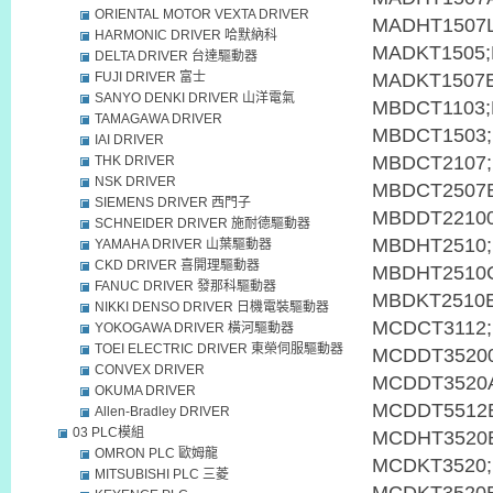
ORIENTAL MOTOR VEXTA DRIVER
HARMONIC DRIVER 哈默納科
DELTA DRIVER 台達驅動器
FUJI DRIVER 富士
SANYO DENKI DRIVER 山洋電氣
TAMAGAWA DRIVER
IAI DRIVER
THK DRIVER
NSK DRIVER
SIEMENS DRIVER 西門子
SCHNEIDER DRIVER 施耐德驅動器
YAMAHA DRIVER 山葉驅動器
CKD DRIVER 喜開理驅動器
FANUC DRIVER 發那科驅動器
NIKKI DENSO DRIVER 日機電裝驅動器
YOKOGAWA DRIVER 橫河驅動器
TOEI ELECTRIC DRIVER 東榮伺服驅動器
CONVEX DRIVER
OKUMA DRIVER
Allen-Bradley DRIVER
03 PLC模組
OMRON PLC 歐姆龍
MITSUBISHI PLC 三菱