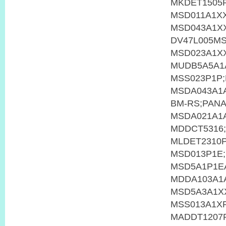
MKDET1505
MSD011A1X
MSD043A1X
DV47L005M
MSD023A1X
MUDB5A5A1
MSS023P1P
MSDA043A1
BM-RS;PAN
MSDA021A1
MDDCT5316
MLDET2310
MSD013P1E
MSD5A1P1E
MDDA103A1
MSD5A3A1X
MSS013A1X
MADDT1207