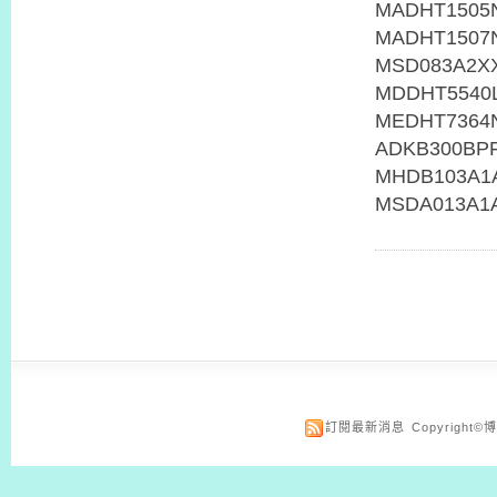
MADHT1505
MADHT1507
MSD083A2X
MDDHT5540L
MEDHT7364
ADKB300BP
MHDB103A1
MSDA013A1
訂閱最新消息
Copyrigh