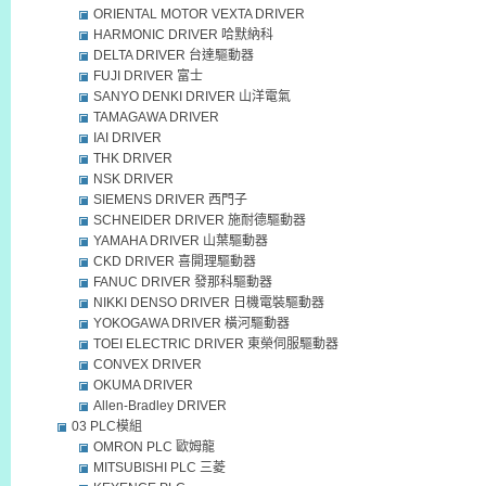
ORIENTAL MOTOR VEXTA DRIVER
HARMONIC DRIVER 哈默納科
DELTA DRIVER 台達驅動器
FUJI DRIVER 富士
SANYO DENKI DRIVER 山洋電氣
TAMAGAWA DRIVER
IAI DRIVER
THK DRIVER
NSK DRIVER
SIEMENS DRIVER 西門子
SCHNEIDER DRIVER 施耐德驅動器
YAMAHA DRIVER 山葉驅動器
CKD DRIVER 喜開理驅動器
FANUC DRIVER 發那科驅動器
NIKKI DENSO DRIVER 日機電裝驅動器
YOKOGAWA DRIVER 橫河驅動器
TOEI ELECTRIC DRIVER 東榮伺服驅動器
CONVEX DRIVER
OKUMA DRIVER
Allen-Bradley DRIVER
03 PLC模組
OMRON PLC 歐姆龍
MITSUBISHI PLC 三菱