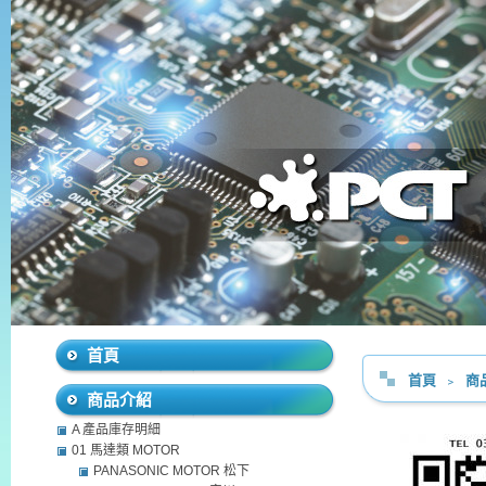
首頁
首頁
﹥
商
商品介紹
A 產品庫存明細
01 馬達類 MOTOR
PANASONIC MOTOR 松下