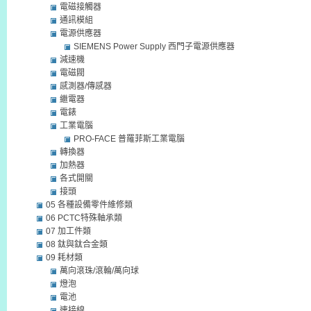
電磁接觸器
通訊模組
電源供應器
SIEMENS Power Supply 西門子電源供應器
減速機
電磁閥
感測器/傳感器
繼電器
電錶
工業電腦
PRO-FACE 普羅菲斯工業電腦
轉換器
加熱器
各式開關
接頭
05 各種設備零件維修類
06 PCTC特殊軸承類
07 加工件類
08 鈦與鈦合金類
09 耗材類
萬向滾珠/滾輪/萬向球
燈泡
電池
連接線