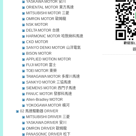
YASKAWA MOTOR 安川
ORIENTAL MOTOR 東方馬達
MITSUBISHI MOTOR 三菱
OMRON MOTOR 歐姆龍
NSK MOTOR
DELTA MOTOR 台達
HARMONIC MOTOR 哈默納科馬達
CKD MOTOR
SANYO DENKI MOTOR 山洋電氣
BISON MOTOR
APPLIED MOTION MOTOR
FUJI MOTOR 富士
TOEI MOTOR 東榮
TAMAGAWA MOTOR 多摩川馬達
SANKYO MOTOR 三協馬達
SIEMENS MOTOR 西門子馬達
FANUC MOTOR 發那科馬達
Allen-Bradley MOTOR
YOKOGAWA MOTOR 橫河
02 馬達驅動器 DRIVER
MITSUBISHI DRIVER 三菱
YASKAWA DRIVER 安川
OMRON DRIVER 歐姆龍
PANASONIC DRIVER 松下