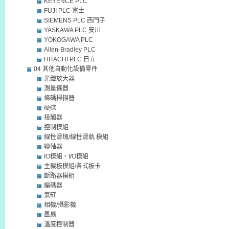
KEYENCE PLC
FUJI PLC 富士
SIEMENS PLC 西門子
YASKAWA PLC 安川
YOKOGAWA PLC
Allen-Bradley PLC
HITACHI PLC 日立
04 其他自動化設備零件
光纖放大器
測量儀器
條碼掃描器
硬碟
接觸器
控制模組
線性滑塊/線性滑軌 模組
聯軸器
IO模組、I/O模組
主機板模組/各式板卡
斷路器模組
編碼器
氣缸
相機/攝影機
風扇
溫度控制器