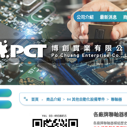
公司介紹
最新消息
首頁
﹥
商品介紹
>
04 其他自動化設備零件
>
聯軸器
各廠牌聯軸器
各廠牌聯軸器模組歷