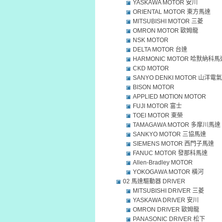
YASKAWA MOTOR 安川
ORIENTAL MOTOR 東方馬達
MITSUBISHI MOTOR 三菱
OMRON MOTOR 歐姆龍
NSK MOTOR
DELTA MOTOR 台達
HARMONIC MOTOR 哈默納科馬
CKD MOTOR
SANYO DENKI MOTOR 山洋電氣
BISON MOTOR
APPLIED MOTION MOTOR
FUJI MOTOR 富士
TOEI MOTOR 東榮
TAMAGAWA MOTOR 多摩川馬達
SANKYO MOTOR 三協馬達
SIEMENS MOTOR 西門子馬達
FANUC MOTOR 發那科馬達
Allen-Bradley MOTOR
YOKOGAWA MOTOR 橫河
02 馬達驅動器 DRIVER
MITSUBISHI DRIVER 三菱
YASKAWA DRIVER 安川
OMRON DRIVER 歐姆龍
PANASONIC DRIVER 松下