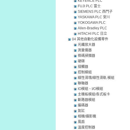
KEYENCE PLC
FUJI PLC 富士
SIEMENS PLC 西門子
YASKAWA PLC 安川
YOKOGAWA PLC
Allen-Bradley PLC
HITACHI PLC 日立
04 其他自動化設備零件
光纖放大器
測量儀器
條碼掃描器
硬碟
接觸器
控制模組
線性滑塊/線性滑軌 模組
聯軸器
IO模組、I/O模組
主機板模組/各式板卡
斷路器模組
編碼器
氣缸
相機/攝影機
風扇
溫度控制器