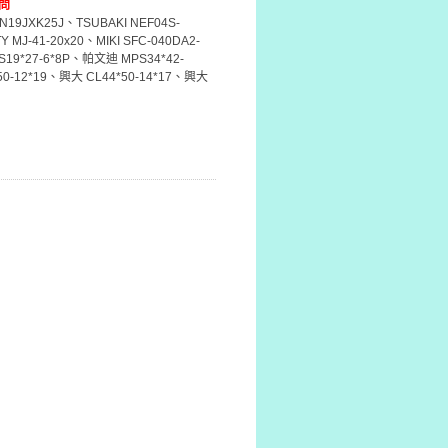
問
SN19JXK25J、TSUBAKI NEF04S-
 MJ-41-20x20、MIKI SFC-040DA2-
19*27-6*8P、帕文迪 MPS34*42-
50-12*19、興大 CL44*50-14*17、興大