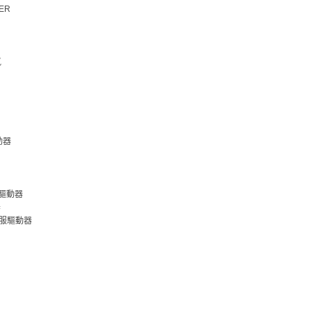
VER
氣
動器
電裝驅動器
器
榮伺服驅動器