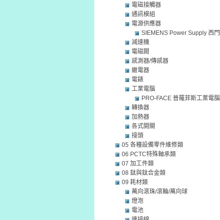
電磁接觸器
通訊模組
電源供應器
SIEMENS Power Supply
減速機
電磁閥
感測器/傳感器
繼電器
電錶
工業電腦
PRO-FACE 普羅菲斯工業電腦
轉換器
加熱器
各式開關
接頭
05 各種設備零件維修類
06 PCTC特殊軸承類
07 加工件類
08 鈦與鈦合金類
09 耗材類
萬向滾珠/滾輪/萬向球
燈泡
電池
連接線