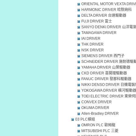
ORIENTAL MOTOR VEXTA DRI
HARMONIC DRIVER 哈默納科
DELTA DRIVER 台達驅動器
FUJI DRIVER 富士
SANYO DENKI DRIVER 山洋電
TAMAGAWA DRIVER
IAI DRIVER
THK DRIVER
NSK DRIVER
SIEMENS DRIVER 西門子
SCHNEIDER DRIVER 施耐德驅
YAMAHA DRIVER 山葉驅動器
CKD DRIVER 喜開理驅動器
FANUC DRIVER 發那科驅動器
NIKKI DENSO DRIVER 日機
YOKOGAWA DRIVER 橫河驅動
TOEI ELECTRIC DRIVER 東
CONVEX DRIVER
OKUMA DRIVER
Allen-Bradley DRIVER
03 PLC模組
OMRON PLC 歐姆龍
MITSUBISHI PLC 三菱